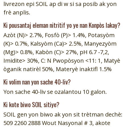
livrezon epi SOIL ap di w si sa posib ak yon
frè anplis.
Ki pousantaj eleman nitritif yo ye nan Konpòs lakay?
Azòt (N)> 2.7%, Fosfò (P)> 1.4%, Potasyòm
(K)> 0.7%, Kalsyòm (Ca)> 2.5%, Manyezyòm
(Mg)> 0.8%, Kabòn (C)> 27%, pH 6.7 -7,2,
Imidite> 30%, C: N Pwopòsyon <11: 1, Matyè
òganik natirèl 50%, Materyè inaktifl 1.5%
Ki volim nan yon sache 40-liv?
Yon sache 40-liv se ozalantou 10 galon.
Ki kote biwo SOIL sitiye?
SOIL gen yon biwo ak yon sit trètman dechè:
509 2260 2888 Wout Nasyonal # 3, akote