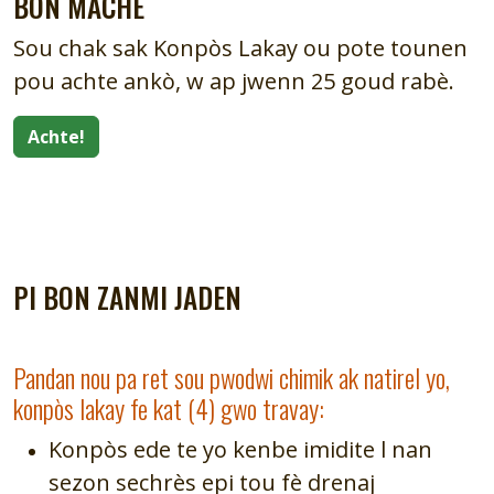
BON MACHE
Sou chak sak Konpòs Lakay ou pote tounen
pou achte ankò, w ap jwenn 25 goud rabè.
Achte!
PI BON ZANMI JADEN
Pandan nou pa ret sou pwodwi chimik ak natirel yo,
konpòs lakay fe kat (4) gwo travay:
Konpòs ede te yo kenbe imidite l nan
sezon sechrès epi tou fè drenaj