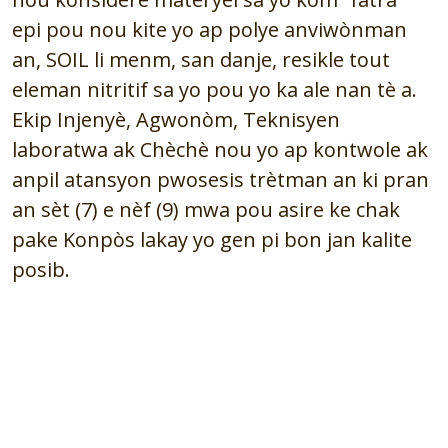
epi pou nou kite yo ap polye anviwònman
an, SOIL li menm, san danje, resikle tout
eleman nitritif sa yo pou yo ka ale nan tè a.
Ekip Injenyè, Agwonòm, Teknisyen
laboratwa ak Chèchè nou yo ap kontwole ak
anpil atansyon pwosesis trètman an ki pran
an sèt (7) e nèf (9) mwa pou asire ke chak
pake Konpòs lakay yo gen pi bon jan kalite
posib.