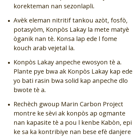
korekteman nan sezonlapli.
Avèk eleman nitritif tankou azòt, fosfò,
potasyòm, Konpòs Lakay la mete matyè
òganik nan tè. Konsa lap ede l fome
kouch arab vejetal la.
Konpòs Lakay anpeche ewosyon tè a.
Plante pye bwa ak Konpòs Lakay kap ede
yo bati rasin bwa solid kap anpeche dlo
bwote tè a.
Rechèch gwoup Marin Carbon Project
montre ke sèvi ak konpòs ap ogmante
nan kapasite tè a pou l kenbe Kabòn, epi
ke sa ka kontribiye nan bese efè danjere