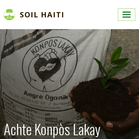
Skip to main content
SOIL HAITI
Image
Achte Konpòs Lakay