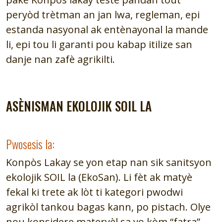
peryòd trètman an jan lwa, regleman, epi
estanda nasyonal ak entènayonal la mande
li, epi tou li garanti pou kabap itilize san
danje nan zafè agrikilti.
ASÈNISMAN EKOLOJIK SOIL LA
Pwosesis la:
Konpòs Lakay se yon etap nan sik sanitsyon
ekolojik SOIL la (EkoSan). Li fèt ak matyè
fekal ki trete ak lòt ti kategori pwodwi
agrikòl tankou bagas kann, po pistach. Olye
nou konsidere materyèl sa yo kòm “fatra”