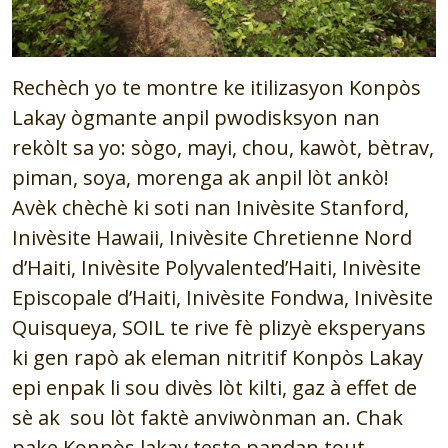
Rechèch yo te montre ke itilizasyon Konpòs
Lakay ògmante anpil pwodisksyon nan
rekòlt sa yo: sògo, mayi, chou, kawòt, bètrav,
piman, soya, morenga ak anpil lòt ankò!
Avèk chèchè ki soti nan Inivèsite Stanford,
Inivèsite Hawaii, Inivèsite Chretienne Nord
d’Haiti, Inivèsite Polyvalented’Haiti, Inivèsite
Episcopale d’Haiti, Inivèsite Fondwa, Inivèsite
Quisqueya, SOIL te rive fè plizyè eksperyans
ki gen rapò ak eleman nitritif Konpòs Lakay
epi enpak li sou divès lòt kilti, gaz à effet de
sè ak sou lòt faktè anviwònman an. Chak
pake Konpòs lakay teste pandan tout