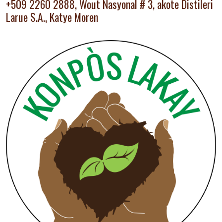
+509 2260 2888, Wout Nasyonal # 3, akote Distileri
Larue S.A., Katye Moren
Image