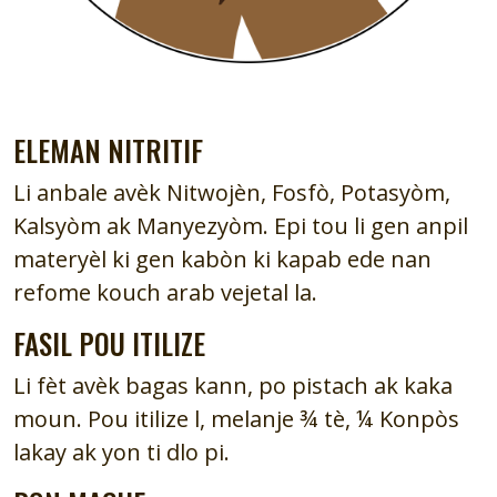
ELEMAN NITRITIF
Li anbale avèk Nitwojèn, Fosfò, Potasyòm,
Kalsyòm ak Manyezyòm. Epi tou li gen anpil
materyèl ki gen kabòn ki kapab ede nan
refome kouch arab vejetal la.
FASIL POU ITILIZE
Li fèt avèk bagas kann, po pistach ak kaka
moun. Pou itilize l, melanje ¾ tè, ¼ Konpòs
lakay ak yon ti dlo pi.